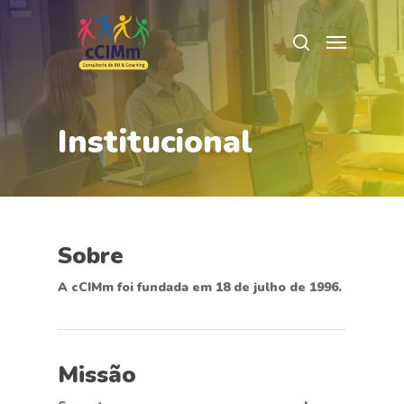
Skip
Menu
to
search
Close
main
Menu
content
Institucional
Sobre
A cCIMm foi fundada em 18 de julho de 1996.
Missão